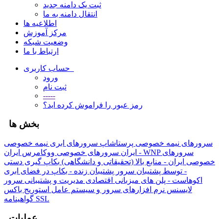
ثبت یک دامنه جدید
انتقال دامنه به ما
اطلاعیه ها
مرکز آموزش
وضعیت شبکه
ارتباط با ما
حساب کاربری
ورود
ثبت نام
-----
رمز عبور را فراموش کرده اید؟
بخش ها
سرورهای نیمه خصوصی پرستاشاپ
سرورهای ابری نیمه خصوصی
سرورهای
سرورهای خصوصی ووکامرس ایران - WNP
ایران
خصوصی ایران - منابع بالا (تحقیقاتی و دانشگاهی)
بکاپ گیری دستی
- توسط پشتیبان
سرور پشتیبان زنده - بکاپ در فضای ابری
اکوهاست - پلن های میزبانی اقتصادی
مدیریت و پشتیبانی سرور
لایسنس نرم افزارهای سرور و سیستم عامل
استوریج باکس
گواهینامه SSL
عملیات