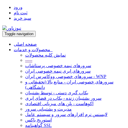
ورود
ثبت نام
سبد خرید
Toggle navigation
صفحه اصلی
محصولات و خدمات
نمایش کلیه محصولات
-----
سرورهای نیمه خصوصی پرستاشاپ
سرورهای ابری نیمه خصوصی ایران
سرورهای خصوصی ووکامرس ایران - WNP
سرورهای خصوصی ایران - منابع بالا (تحقیقاتی و
دانشگاهی)
بکاپ گیری دستی - توسط پشتیبان
سرور پشتیبان زنده - بکاپ در فضای ابری
اکوهاست - پلن های میزبانی اقتصادی
مدیریت و پشتیبانی سرور
لایسنس نرم افزارهای سرور و سیستم عامل
استوریج باکس
گواهینامه SSL