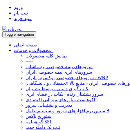
ورود
ثبت نام
سبد خرید
Toggle navigation
صفحه اصلی
محصولات و خدمات
نمایش کلیه محصولات
-----
سرورهای نیمه خصوصی پرستاشاپ
سرورهای ابری نیمه خصوصی ایران
سرورهای خصوصی ووکامرس ایران - WNP
های خصوصی ایران - منابع بالا (تحقیقاتی و دانشگاهی)
بکاپ گیری دستی - توسط پشتیبان
سرور پشتیبان زنده - بکاپ در فضای ابری
اکوهاست - پلن های میزبانی اقتصادی
مدیریت و پشتیبانی سرور
لایسنس نرم افزارهای سرور و سیستم عامل
استوریج باکس
گواهینامه SSL
ثبت یک دامنه جدید