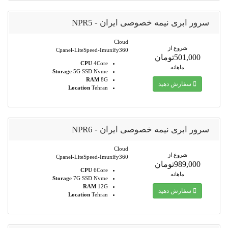
سرور ابری نیمه خصوصی ایران - NPR5
Cloud
شروع از
Cpanel-LiteSpeed-Imunify360
501,000تومان
CPU
4Core
ماهانه
Storage
5G SSD Nvme
RAM
8G
سفارش دهید
Location
Tehran
سرور ابری نیمه خصوصی ایران - NPR6
Cloud
شروع از
Cpanel-LiteSpeed-Imunify360
989,000تومان
CPU
6Core
ماهانه
Storage
7G SSD Nvme
RAM
12G
سفارش دهید
Location
Tehran