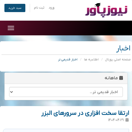
ورود
ثبت نام
سبد خرید
Toggle
gation
اخبار
صفحه اصلی پورتال
اطلاعیه ها
اخبار قدیمی تر
ماهانه
ارتقا سخت افزاری در سرورهای البزر
1404-04-29