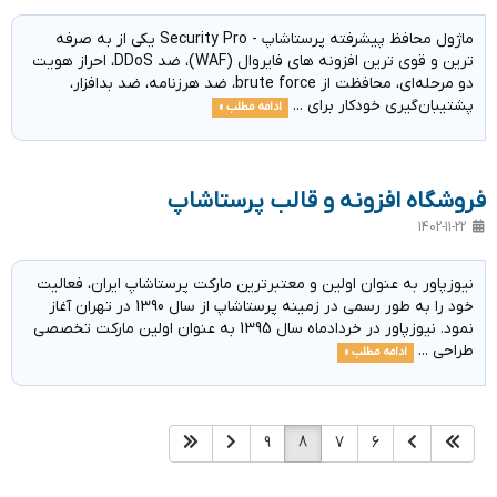
ماژول محافظ پیشرفته پرستاشاپ - Security Pro یکی از به صرفه
ترین و قوی ترین افزونه های فایروال (WAF)، ضد DDoS، احراز هویت
دو مرحله‌ای، محافظت از brute force، ضد هرزنامه، ضد بدافزار،
پشتیبان‌گیری خودکار برای ...
ادامه مطلب »
فروشگاه افزونه و قالب پرستاشاپ
1402-11-22
نیوزپاور به عنوان اولین و معتبرترین مارکت پرستاشاپ ایران، فعالیت
خود را به طور رسمی در زمینه پرستاشاپ از سال 1390 در تهران آغاز
نمود. نیوزپاور در خردادماه سال 1395 به عنوان اولین مارکت تخصصی
طراحی ...
ادامه مطلب »
9
8
7
6